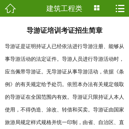



建筑工程类

首页
职业资格
导游证培训考证招生简章
×
AI智能助手
转人工
学历教育
导游证是证明持证人已经依法进行导游注册、能够从
AI智能助手
新闻中心
您好，我是智能助
事导游活动的法定证件。导游人员进行导游活动时，
手易小丽，很高兴
关于我们
为您服务
应当佩带导游证。无导游证从事导游活动，依据《条
常见问题
联系我们
例》的有关规定给予处罚。依照本办法有关规定领取
1.seo如何优
的导游证在全国范围内有效。导游证只限持证人本人
化
使用，不得伪造、涂改、转借和买卖。导游证由国家
旅游局规定样式规格并统一印制，由省、自治区、直